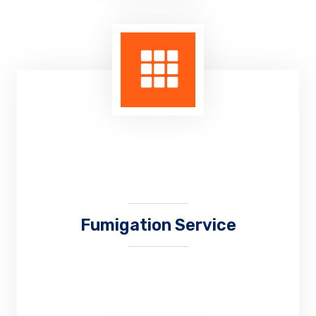
Proses pertukaran pelaut berdasarkan
rencana atau jadwal yang telah ditentukan
perusahaan pelayaran, dikarenakan kontrak
pelaut tersebut sudah selesai sehingga
harus berganti posisinya diatas kapal.
Fumigation Service