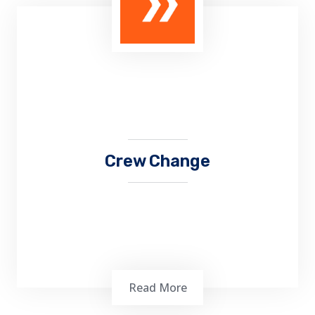
Mengontrol proses yang terjadi di dalam
gudang secara keseluruhan mulai dari
proses pegiriman (shipping), penerimaan
(receiving), penyimanan (putaway),
pergerakan (movement), serta pengambilan
(picking)
Crew Change
Read More